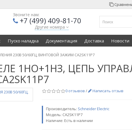
Сравнени
Звоните нам:
+7 (499) 409-81-70
Другие номера
с
Пуско наладка
Документация
Доставка
Новости
ЕНИЯ 230В 50/60ГЦ, ВИНТОВОЙ ЗАЖИМ CA2SK11P7
Е 1НО+1НЗ, ЦЕПЬ УПРАВЛ
A2SK11P7
0 отзывов
/
Написать отзыв
Производитель:
Sсhneider Electric
Модель:
CA2SK11P7
Наличие: Есть в наличии