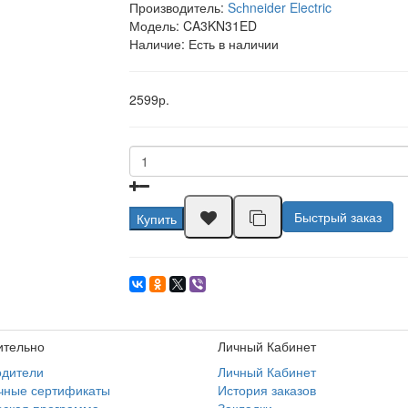
Производитель:
Sсhneider Electric
Модель:
CA3KN31ED
Наличие: Есть в наличии
2599р.
Быстрый заказ
Купить
ительно
Личный Кабинет
одители
Личный Кабинет
чные сертификаты
История заказов