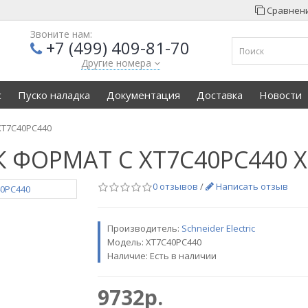
Сравнени
Звоните нам:
+7 (499) 409-81-70
Другие номера
с
Пуско наладка
Документация
Доставка
Новости
T7C40PC440
ФОРМАТ С XT7C40PC440 X
0 отзывов
/
Написать отзыв
Производитель:
Sсhneider Electric
Модель:
XT7C40PC440
Наличие: Есть в наличии
9732р.