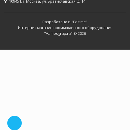
109451, г. Москва, ул. Братиславская, д. 14
Разработано в
"Editime"
Интернет магазин промышленного оборудования
"Vamosgrup.ru" © 2026