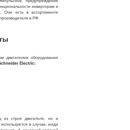
импульсное, предупреждение
ункциональности инверторам и
а. Они есть в ассортименте
производителя в РФ.
оты
ым двигателем оборудования
hneider Electric;
 из строя двигателя, но и
используются в случае, когда
ряжения. А основной задачей