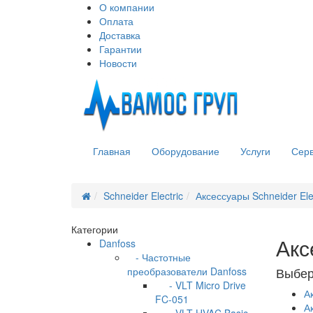
О компании
Оплата
Доставка
Гарантии
Новости
Главная
Оборудование
Услуги
Сер
Schneider Electric
Аксессуары Schneider Ele
Категории
Акс
Danfoss
- Частотные
Выбер
преобразователи Danfoss
- VLT Micro Drive
А
FC-051
А