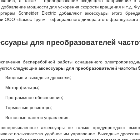
ончанию, а также – преобразование входящего напряжение в 
, добавление мощности для ускорения скорости вращения и т.д. Ф
артерам Schneider Electric добавляют аксессуары этого бренд
и ООО «Вамос-Груп» – официального дилера этого французского 
ессуары для преобразователей част
еспечения бесперебойной работы оснащенного электроприводн
зуются следующие
аксессуары для преобразователей частоты Sc
Входные и выходные дроссели;
Мотор-фильтры;
Программное обеспечение;
Тормозные резисторы;
Выносные панели управления.
шеперечисленные аксессуары не только предупреждают выход
ивают пользователю удобное им управление. Выходные дроссели 
вертор обслуживает сразу несколько моторов переменного нап