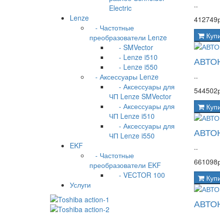
..
Electric
Lenze
412749р
- Частотные
Куп
преобразователи Lenze
- SMVector
- Lenze i510
АВТО
- Lenze i550
..
- Аксессуары Lenze
- Аксессуары для
544502р
ЧП Lenze SMVector
- Аксессуары для
Куп
ЧП Lenze i510
- Аксессуары для
АВТО
ЧП Lenze i550
EKF
..
- Частотные
661098р
преобразователи EKF
- VECTOR 100
Куп
Услуги
АВТО
..