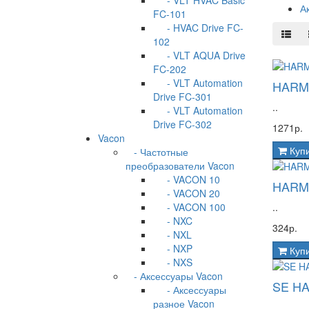
- VLT HVAC Basic
А
FC-101
- HVAC Drive FC-
102
- VLT AQUA Drive
FC-202
- VLT Automation
HARM
Drive FC-301
..
- VLT Automation
Drive FC-302
1271р.
Vacon
Куп
- Частотные
преобразователи Vacon
- VACON 10
HARMO
- VACON 20
- VACON 100
..
- NXC
324р.
- NXL
- NXP
Куп
- NXS
- Аксессуары Vacon
SE H
- Аксессуары
разное Vacon
..