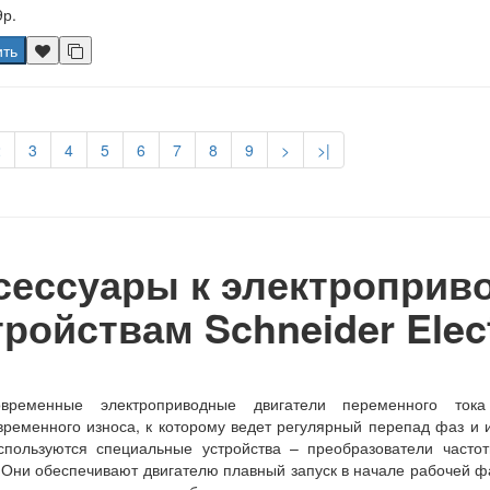
р.
ить
2
3
4
5
6
7
8
9
>
>|
сессуары к электропри
тройствам Schneider Elect
временные электроприводные двигатели переменного то
ременного износа, к которому ведет регулярный перепад фаз и 
спользуются специальные устройства – преобразователи часто
c. Они обеспечивают двигателю плавный запуск в начале рабочей 