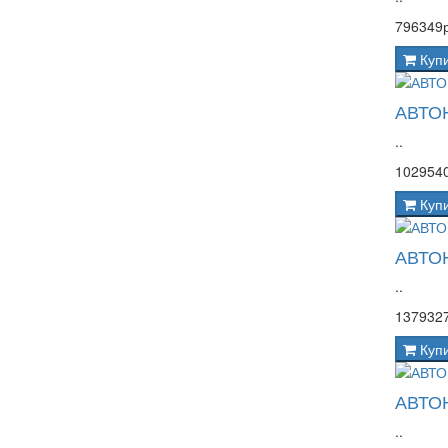
796349р
Куп
АВТО
..
1029540
Куп
АВТО
..
1379327
Куп
АВТО
..