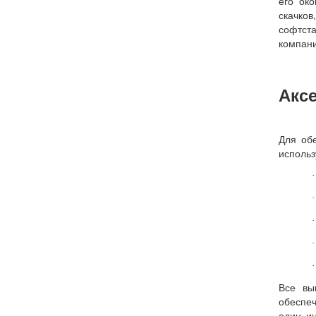
его ок
скачков
софтст
компани
Акс
Для об
исполь
·
·
·
·
·
Все вы
обеспеч
один ин