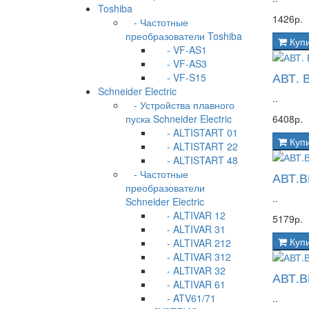
Toshiba
1426р.
- Частотные
преобразователи Toshiba
Куп
- VF-AS1
- VF-AS3
АВТ. 
- VF-S15
Schneider Electric
..
- Устройства плавного
пуска Schneider Electric
6408р.
- ALTISTART 01
Куп
- ALTISTART 22
- ALTISTART 48
- Частотные
АВТ.В
преобразователи
..
Schneider Electric
- ALTIVAR 12
5179р.
- ALTIVAR 31
Куп
- ALTIVAR 212
- ALTIVAR 312
- ALTIVAR 32
АВТ.В
- ALTIVAR 61
- ATV61/71
..