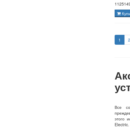
1125149
Куп
1
Ак
ус
Все со
преждев
этого и
Electri